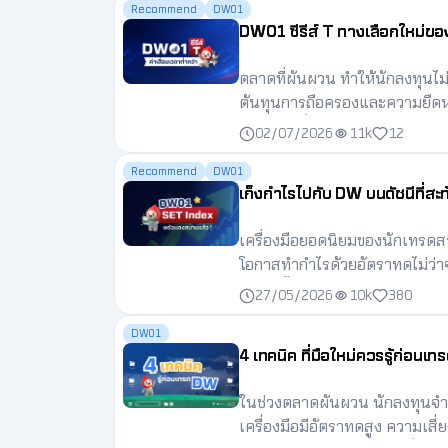
Recommend
DW01
DW01 ซีรีส์ T ทางเลือกใหม่ขอ
ตลาดที่ผันผวน ทำให้นักลงทุนไม
ต้นทุนการถือครองและความยืดหย
ทางเลือกที่ได้รับความสนใจจากน
02/07/2026
11k
12
ที่นักเทรดหลายคนเริ่มเลือกใช้ก
Recommend
DW01
เก็งกำไรไปกับ DW บนดัชนีที่สะท
เครื่องมือยอดนิยมของนักเทรดสา
โอกาสทำกำไรด้วยอัตราทดไม่ว่าจ
เพราะซื้อขายได้สะดวกเหมือนหุ้น
27/05/2026
10k
380
บนดัชนีหรือ DW บนหุ้นไทยรายต
DW01
4 เทคนิค ที่มือใหม่ควรรู้ก่อนเ
ในช่วงตลาดผันผวน นักลงทุนจำน
เครื่องมือมีอัตราทดสูง ความเสี่ย