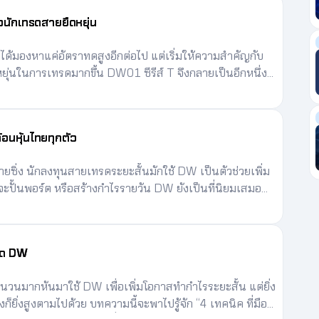
งนักเทรดสายยืดหยุ่น
่ได้มองหาแค่อัตราทดสูงอีกต่อไป แต่เริ่มให้ความสำคัญกับ
ุ่นในการเทรดมากขึ้น DW01 ซีรีส์ T จึงกลายเป็นอีกหนึ่ง
ักลงทุน ทำความรู้จักจุดเด่นของ DW01 ซีรีส์ T และเหตุผล
ันเลย
้อนหุ้นไทยทุกตัว
ยซิ่ง นักลงทุนสายเทรดระยะสั้นมักใช้ DW เป็นตัวช่วยเพิ่ม
ะปั้นพอร์ต หรือสร้างกำไรรายวัน DW ยังเป็นที่นิยมเสมอ
ตัวหนึ่งในตลาด ใช้เงินลงทุนเริ่มต้นไม่มาก ไม่ว่าจะเป็น DW
ัวก็ตาม
ทรด DW
วนมากหันมาใช้ DW เพื่อเพิ่มโอกาสทำกำไรระยะสั้น แต่ยิ่ง
งก็ยิ่งสูงตามไปด้วย บทความนี้จะพาไปรู้จัก “4 เทคนิค ที่มือ