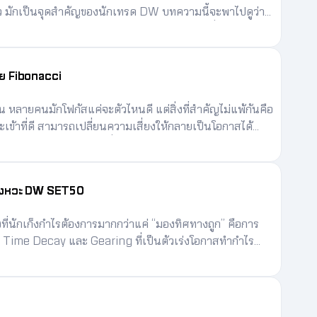
นตัว มักเป็นจุดสำคัญของนักเทรด DW บทความนี้จะพาไปดูว่า
ละควรหาจังหวะเข้า DW ตอนไหนให้ได้เปรียบที่สุด
วย Fibonacci
้น หลายคนมักโฟกัสแค่จะตัวไหนดี แต่สิ่งที่สำคัญไม่แพ้กันคือ
หวะเข้าที่ดี สามารถเปลี่ยนความเสี่ยงให้กลายเป็นโอกาสได้
ย่อก่อนเข้า DW ด้วยเครื่องมือยอดนิยมอย่าง Fibonacci
บจังหวะ DW SET50
่นักเก็งกำไรต้องการมากกว่าแค่ “มองทิศทางถูก” คือการ
ั้ง Time Decay และ Gearing ที่เป็นตัวเร่งโอกาสทำกำไร
ช้าผิดจังหวะ ผลลัพธ์อาจแตกต่างกันอย่างมาก หนึ่งใน
เรียบง่ายแต่ใช้ได้จริง และช่วยหาจังหวะเข้าเทรดได้ดี คือ
พาคุณไปรู้จัก และนำ Triangle Pattern ไปใช้กับการเทรด
พ