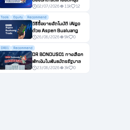
02/07/2026
11k
12
Tools
Equity
Recommend
วิธีซื้อขายอัตโนมัติ iAlgo
ด้วย Aspen Bualuang
26/06/2026
9k
0
Trade
DR01
Recommend
DR BONDUS01 ทางเลือก
พักเงินในพันธบัตรรัฐบาล
23/06/2026
3k
0
สหรัฐฯ