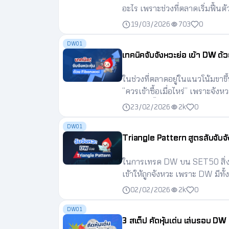
อะไร เพราะช่วงที่ตลาดเริ่มฟื้
ตลาดแต่ละเฟสต่างกันอย่างไร แ
19/03/2026
703
0
DW01
เทคนิคจับจังหวะย่อ เข้า DW ด้
ในช่วงที่ตลาดอยู่ในแนวโน้มขาขึ
“ควรเข้าซื้อเมื่อไหร่” เพราะจัง
บทความนี้จะพาไปดูเทคนิคหาจุด
23/02/2026
2k
0
DW01
Triangle Pattern สูตรลับจั
ในการเทรด DW บน SET50 สิ่งที
เข้าให้ถูกจังหวะ เพราะ DW มีท
(และขาดทุนด้วย) หากเข้าเร็ว หรือ
02/02/2026
2k
0
เครื่องมือวิเคราะห์ทางเทคนิคที่ 
Triangle Pattern บทความนี้จะ
DW01
3 สเต็ป คัดหุ้นเด่น เล่นรอบ DW
DW SET50 อย่างมีประสิทธิภา