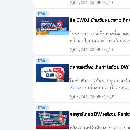
ใหม่ควรรู้ก่อนเทรด DW” ที่จะช
05/05/2026
2k
0
การลงทุน
DW01
ถือ DW01 ข้ามวันหยุดยาว คิดค
วันหยุดยาวอาจเป็นช่วงที่ตลาดห
หน้าต่อ โดยเฉพาะ “ค่าเสื่อมเวล
รวบรวมคำตอบของคำถามยอดฮิต 
09/04/2026
1k
0
DW01 มีการคิดค่าเสื่อมเวลาในช
DW01
ตลาดเหวี่ยง เก็งกำไรด้วย DW ซ
ในช่วงที่ตลาดผันผวนรุนแรง นักล
เพิ่มความเสี่ยงเกินจำเป็น บทคว
โจทย์ตลาดลักษณะนี้ ด้วยอัตราทด
03/04/2026
716
0
ประสิทธิภาพ
DW01
กลยุทธ์เทรด DW หลังจบ Panic
หลังตลาดปรับตัวลงแรงจากแรงข