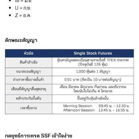
M = มิ.ย.
U = ก.ย.
Z = ธ.ค.
ลักษณะสัญญา
กลยุทธ์การเทรด SSF เข้าใจง่าย