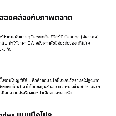
ให้สอดคล้องกับภาพตลาด
มีโมเมนตัมแรง ๆ ในระยะสั้น ซีรีส์นี้มี Gearing (อัตราทด)
ักใกล้ 1 ทำให้ราคา DW ขยับตามดัชนีช่องต่อช่องได้ทันใจ
1-3 วัน
นรอบใหญ่ ซีรีส์ L คือคำตอบ หรือชื่นชอบอัตราทดไม่สูงมาก
2 ช่องต่อเดือน) ทำให้นักลงทุนสามารถถือครองข้ามสัปดาห์หรือ
ได้โดยไม่กดดันเรื่องของค่าเสื่อมเวลามากนัก
ndex แบบมือโปร