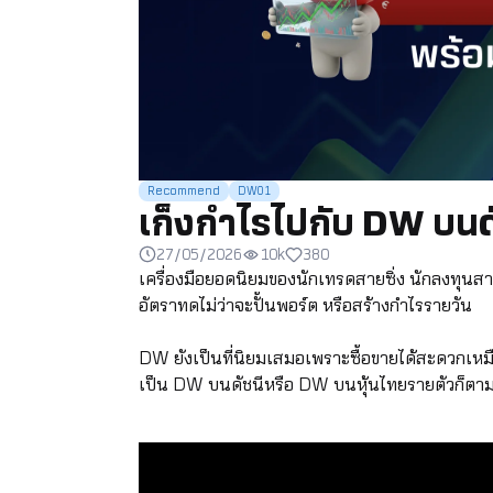
Recommend
DW01
เก็งกำไรไปกับ DW บนดัช
27/05/2026
10k
380
เครื่องมือยอดนิยมของนักเทรดสายซิ่ง นักลงทุนสา
อัตราทดไม่ว่าจะปั้นพอร์ต หรือสร้างกำไรรายวัน
DW ยังเป็นที่นิยมเสมอเพราะซื้อขายได้สะดวกเหมือน
เป็น DW บนดัชนีหรือ DW บนหุ้นไทยรายตัวก็ตา