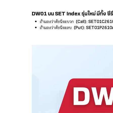
DW01 บน SET Index รุ่นใหม่ มีทั้ง ซีรีส
ถ้ามองว่าดัชนีจะบวก
(Call): SET01C26
ถ้ามองว่าดัชนีจะลบ
(Put): SET01P2610