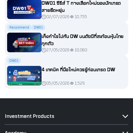
DW01 ซีรีส์ T ทางเลือกใหม่ของนักเทรด
สายยืดหยุ่น
02/07/2026
10,755
Recommend
DW01
เก็งกำไรไปกับ DW บนดัชนีที่สะท้อนหุ้นไทย
ทุกตัว
27/05/2026
10,060
DW01
4 เทคนิค ที่มือใหม่ควรรู้ก่อนเทรด DW
05/05/2026
1,529
Investment Products