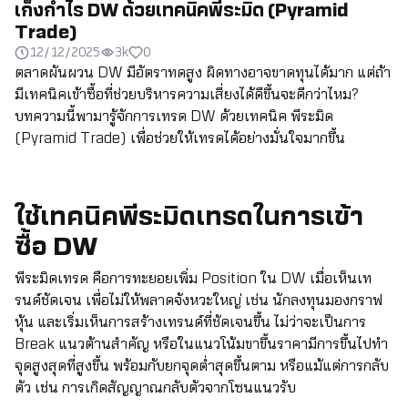
เก็งกำไร DW ด้วยเทคนิคพีระมิด (Pyramid
Trade)
12/12/2025
3k
0
ตลาดผันผวน DW มีอัตราทดสูง ผิดทางอาจขาดทุนได้มาก แต่ถ้า
มีเทคนิคเข้าซื้อที่ช่วยบริหารความเสี่ยงได้ดีขึ้นจะดีกว่าไหม?
บทความนี้พามารู้จักการเทรด DW ด้วยเทคนิค พีระมิด
(Pyramid Trade) เพื่อช่วยให้เทรดได้อย่างมั่นใจมากขึ้น
ใช้เทคนิคพีระมิดเทรดในการเข้า
ซื้อ DW
พีระมิดเทรด คือการทะยอยเพิ่ม Position ใน DW เมื่อเห็นเท
รนด์ชัดเจน เพื่อไม่ให้พลาดจังหวะใหญ่ เช่น นักลงทุนมองกราฟ
หุ้น และเริ่มเห็นการสร้างเทรนด์ที่ชัดเจนขึ้น ไม่ว่าจะเป็นการ
Break แนวต้านสำคัญ หรือในแนวโน้มขาขึ้นราคามีการขึ้นไปทำ
จุดสูงสุดที่สูงขึ้น พร้อมกับยกจุดต่ำสุดขึ้นตาม หรือแม้แต่การกลับ
ตัว เช่น การเกิดสัญญาณกลับตัวจากโซนแนวรับ