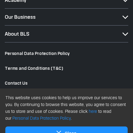
Academy
Our Business
About BLS
Personal Data Protection Policy
Terms and Conditions (T&C)
Contact Us
This website uses cookies to help us improve our services to
Old Website
you. By continuing to browse this website, you agree to consent
us to store and use of cookies. Please click
here
to read
our
Personal Data Protection Policy
.
Copyright © 2025 All Rights Reserved Bualuang Securities PCL