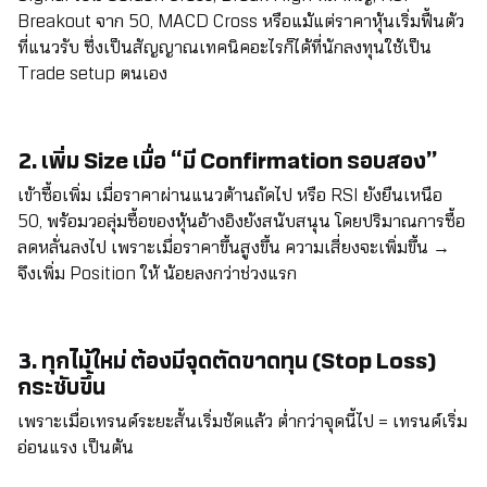
Breakout จาก 50, MACD Cross หรือแม้แต่ราคาหุ้นเริ่มฟื้นตัว
ที่แนวรับ ซึ่งเป็นสัญญาณเทคนิคอะไรก็ได้ที่นักลงทุนใช้เป็น
Trade setup ตนเอง
2. เพิ่ม Size เมื่อ “มี Confirmation รอบสอง”
เข้าซื้อเพิ่ม เมื่อราคาผ่านแนวต้านถัดไป หรือ RSI ยังยืนเหนือ
50, พร้อมวอลุ่มซื้อของหุ้นอ้างอิงยังสนับสนุน โดยปริมาณการซื้อ
ลดหลั่นลงไป เพราะเมื่อราคาขึ้นสูงขึ้น ความเสี่ยงจะเพิ่มขึ้น →
จึงเพิ่ม Position ให้ น้อยลงกว่าช่วงแรก
3. ทุกไม้ใหม่ ต้องมีจุดตัดขาดทุน (Stop Loss)
กระชับขึ้น
เพราะเมื่อเทรนด์ระยะสั้นเริ่มชัดแล้ว ต่ำกว่าจุดนี้ไป = เทรนด์เริ่ม
อ่อนแรง เป็นต้น