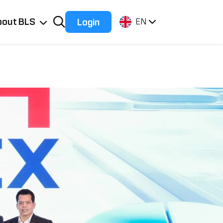
bout BLS
Login
EN