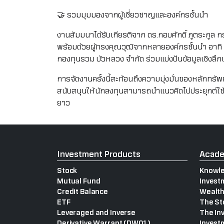
🤝 รวมมุมมองจากผู้เชี่ยวชาญและองค์กรชั้นนำ
งานสัมมนาได้รับเกียรติจาก ดร.กอบศักดิ์ ภูตระกู
พร้อมด้วยผู้ทรงคุณวุฒิจากหลายองค์กรชั้นนำ อาทิ
กองทุนรวม บัวหลวง จำกัด ร่วมแบ่งปันข้อมูลเชิงล
การจัดงานครั้งนี้สะท้อนถึงความมุ่งมั่นของหลักทรั
สนับสนุนให้นักลงทุนสามารถนำแนวคิดไปประยุกต์ใช้ไ
ยาว
Investment Products
Acad
Stock
Knowle
Mutual Fund
Invest
Credit Balance
Wealth
ETF
The St
Leveraged and Inverse
The In
Derivative Warrant (DW01)
Invest