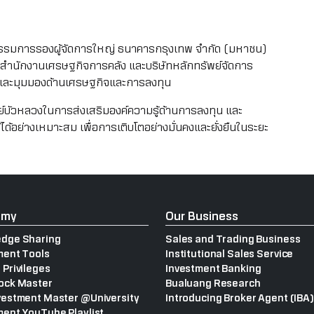
ล กรรมการรองผู้จัดการใหญ่ ธนาคารกรุงเทพ จำกัด (มหาชน)
 สำนักงานเศรษฐกิจการคลัง และบริษัทหลักทรัพย์จัดการ
ึกและมุมมองด้านเศรษฐกิจและการลงทุน
พย์บัวหลวงในการส่งเสริมองค์ความรู้ด้านการลงทุน และ
ด้อย่างเหมาะสม เพื่อการเติบโตอย่างมั่นคงและยั่งยืนในระยะ
emy
Our Business
dge Sharing
Sales and Trading Business
ment Tools
Institutional Sales Service
 Privileges
Investment Banking
ock Master
Bualuang Research
vestment Master @University
Introducing Broker Agent (IBA)
ment YouTube Playlist