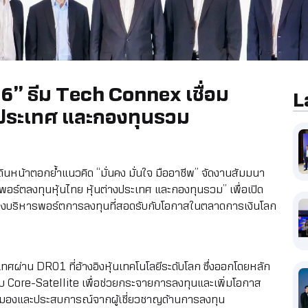
” ธีม Tech Connex เชื่อม
L
างประเทศ และกองทุนรวม
ินหน้าตอกย้ำแนวคิด “มั่นคง มั่นใจ มืออาชีพ” จัดงานสัมมนา
ร์ตลงทุนหุ้นไทย หุ้นต่างประเทศ และกองทุนรวม” เพื่อเปิด
างบริหารพอร์ตการลงทุนที่สอดรับกับโอกาสในตลาดการเงินโลก
ผ่าน DR01 ที่อ้างอิงหุ้นเทคโนโลยีระดับโลก ซึ่งออกโดยหลัก
 Core-Satellite เพื่อช่วยกระจายการลงทุนและเพิ่มโอกาส
องและประสบการณ์จากผู้เชี่ยวชาญด้านการลงทุน