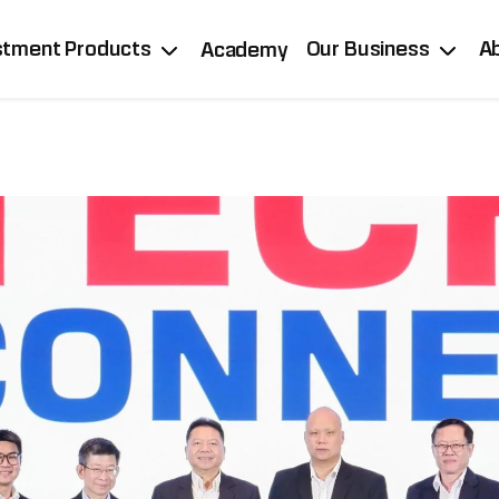
stment Products
Our Business
A
Academy