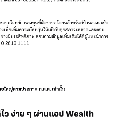
ราดอกเบี้ย (Coupon Rate) ที่ลดลงในระดับหนึ่ง
ตามโจทย์การลงทุนที่ต้องการ โดยหลักทรัพย์บัวหลวงจะยัง
งเพื่่อเพิ่มความยืดหยุ่นให้เข้ากับทุกสภาวะตลาดและตอบ
างมีประสิทธิภาพ สอบถามข้อมูลเพิ่มเติมได้ที่ผู้แนะนำการ
ร. 0 2618 1111
รายใหญ่ตามประกาศ ก.ล.ต. เท่านั้น
ัติไว ง่าย ๆ ผ่านแอป Wealth