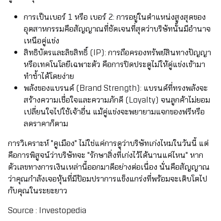
การเป็นเบอร์ 1 หรือ เบอร์ 2: การอยู่ในตำแหน่งสูงสุดของ
อุตสาหกรรมคือสัญญาณที่ชัดเจนที่สุดว่าบริษัทนั้นมีอำนาจ
เหนือคู่แข่ง
สิทธิบัตรและลิขสิทธิ์ (IP): การถือครองทรัพย์สินทางปัญญา
หรือเทคโนโลยีเฉพาะตัว คือการปิดประตูไม่ให้คู่แข่งเข้ามา
ทำซ้ำได้โดยง่าย
พลังของแบรนด์ (Brand Strength): แบรนด์ที่ทรงพลังจะ
สร้างความเชื่อใจและความภักดี (Loyalty) จนลูกค้าไม่ยอม
เปลี่ยนใจไปใช้เจ้าอื่น แม้คู่แข่งจะพยายามแจกของฟรีหรือ
ลดราคาก็ตาม
การวิเคราะห์ "คูเมือง" ไม่ใช่แค่การดูว่าบริษัทเก่งไหมในวันนี้ แต่
คือการพิสูจน์ว่าบริษัทจะ "รักษาสิ่งที่เก่งไว้ได้นานแค่ไหน" หาก
ตัวเลขทางการเงินเหล่านี้ออกมาดีอย่างต่อเนื่อง นั่นคือสัญญาณ
ว่าคุณกำลังเจอหุ้นที่มีป้อมปราการแข็งแกร่งที่พร้อมจะเติบโตไป
กับคุณในระยะยาว
Source : Investopedia