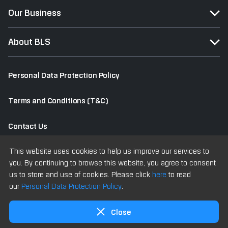
Our Business
About BLS
Personal Data Protection Policy
Terms and Conditions (T&C)
Contact Us
This website uses cookies to help us improve our services to
Old Website
you. By continuing to browse this website, you agree to consent
us to store and use of cookies. Please click
here
to read
our
Personal Data Protection Policy
.
Copyright © 2025 All Rights Reserved Bualuang Securities PCL
Close