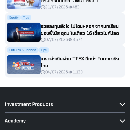
ตามเทรนด์ด้วย DW01 ซีรีส์ T
21/07/2026
463
Equity
Tips
รวยลงทุนยังไง ไม่โดนหลอก จากบทเรียน
ของพี่โน้ส อุดม ในเดี่ยว 16 เดี่ยวไมค์ปลด
07/07/2026
3,574
หนี้
Futures & Options
Tips
เทรดค่าเงินผ่าน TFEX ดีกว่า Forex จริง
ไหม
04/07/2026
1,133
Investment Products
Academy