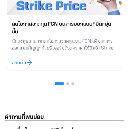
ลดโอกาสขาดทุน FCN บนการออกแบบที่ยืดหยุ่น
ขึ้น
นักลงทุนสามารถลดโอกาสขาดทุนบน FCN ได้ จากการ
ออกแบบสัญญาด้วยฟีเจอร์ปรับลดราคาใช้สิทธิ (Strike
Price) เปรียบเสมือนการปรับลดต้นทุนในการรับหุ้น และ
ช่วยให้มีโอกาสได้รับเงินต้นคืนได้ง่ายขึ้น เมื่อเทียบกับรูป
อ่านต่อ
แบบเดิม จุดเด่นของฟีเจอร์ดังกล่าวคือ ในกรณีที่เคยเกิด
เหตุการณ์ Knock-In (KI) ณ วันสุดท้ายราคาไม่จำเป็น
ต้องกลับมาที่ราคาเริ่มต้นแต่ขึ้นเหนือราคาที่กำหนดซึ่งต่ำ
กว่าก็สามารถปิดประตูขาดทุนโดยรับเงินต้นคืนพร้อม
ดอกเบี้ยงวดสุดท้ายได้ และ แม้ราคาขึ้นไปไม่ถึงราคาที่
กำหนด นักลงทุนจะได้รับหุ้นแต่จะได้รับบนต้นทุนที่ต่ำ
กว่าราคาเริ่มต้น หรือได้รับในราคาส่วนลดเมื่อเทียบกับ
คำถามที่พบบ่อย
วันที่เปิดสัญญานั่นเอง