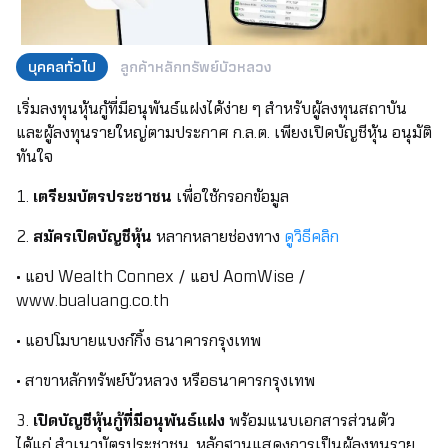
บุคคลทั่วไป
ลูกค้าหลักทรัพย์บัวหลวง
เริ่มลงทุนหุ้นกู้ที่มีอนุพันธ์แฝงได้ง่าย ๆ สำหรับผู้ลงทุนสถาบัน
และผู้ลงทุนรายใหญ่ตามประกาศ ก.ล.ต. เพียงเปิดบัญชีหุ้น อนุมัติ
ทันใจ
1.
เตรียมบัตรประชาชน
เพื่อใช้กรอกข้อมูล
2.
สมัครเปิดบัญชีหุ้น
หลากหลายช่องทาง
ดูวิธีคลิก
• แอป Wealth Connex / แอป AomWise /
www.bualuang.co.th
• แอปโมบายแบงก์กิ้ง ธนาคารกรุงเทพ
• สาขาหลักทรัพย์บัวหลวง หรือธนาคารกรุงเทพ
3.
เปิดบัญชีหุ้นกู้ที่มีอนุพันธ์แฝง
พร้อมแนบเอกสารส่วนตัว
ได้แก่ สำเนาบัตรประชาชน, หลักฐานแสดงการเป็นผู้ลงทุนราย