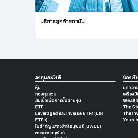
บริการลูกค้าสถาบัน
ลงทุนอะไรดี
ห้องเร
หุ้น
บทความ
กองทุนรวม
เครื่องม
สินเชื่อเพื่อการซื้อขายหุ้น
Wealth
ETF
The St
Leveraged และ Inverse ETFs (L&I
The In
ETFs)
Youtub
ใบสำคัญแสดงสิทธิอนุพันธ์ (DW01)
ตราสารอนุพันธ์