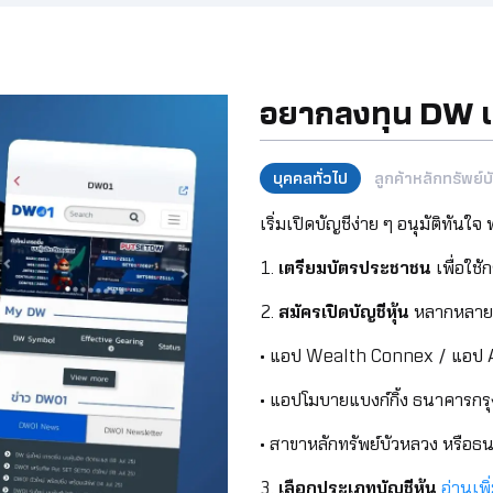
อยากลงทุน DW เริ
บุคคลทั่วไป
ลูกค้าหลักทรัพย์
เริ่มเปิดบัญชีง่าย ๆ อนุมัติทันใจ
1.
เตรียมบัตรประชาชน
เพื่อใช้
2.
สมัครเปิดบัญชีหุ้น
หลากหลาย
• แอป Wealth Connex / แอป
• แอปโมบายแบงก์กิ้ง ธนาคารกร
• สาขาหลักทรัพย์บัวหลวง หรือธ
3.
เลือกประเภทบัญชีหุ้น
อ่านเพิ