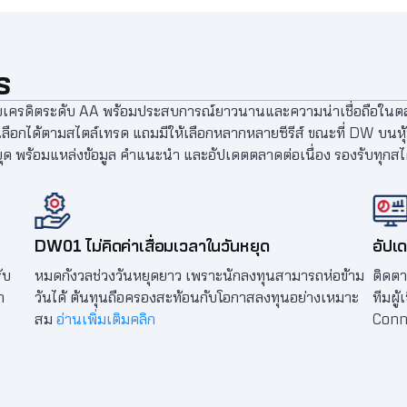
S
ับเครดิตระดับ AA พร้อมประสบการณ์ยาวนานและความน่าเชื่อถือในตล
้เลือกได้ตามสไตล์เทรด แถมมีให้เลือกหลากหลายซีรีส์ ขณะที่ DW บนหุ
ุด พร้อมแหล่งข้อมูล คำแนะนำ และอัปเดตตลาดต่อเนื่อง รองรับทุกสไตล
DW01 ไม่คิดค่าเสื่อมเวลาในวันหยุด
อัปเ
ับ
หมดกังวลช่วงวันหยุดยาว เพราะนักลงทุนสามารถห่อข้าม
ติดต
ก
วันได้ ต้นทุนถือครองสะท้อนกับโอกาสลงทุนอย่างเหมาะ
ทีมผู
สม
อ่านเพิ่มเติมคลิก
Con