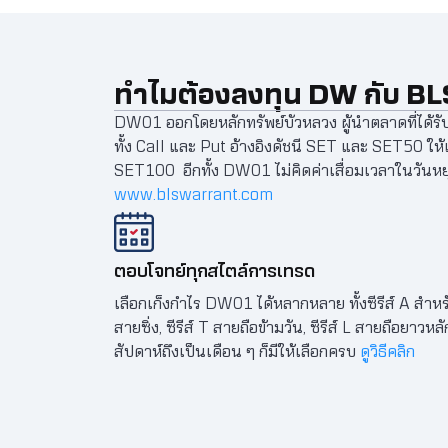
ทำไมต้องลงทุน DW กับ BL
DW01 ออกโดยหลักทรัพย์บัวหลวง ผู้นำตลาดที่ได้ร
ทั้ง Call และ Put อ้างอิงดัชนี SET และ SET50 ให
SET100 อีกทั้ง DW01 ไม่คิดค่าเสื่อมเวลาในวันหย
www.blswarrant.com
ตอบโจทย์ทุกสไตล์การเทรด
เลือกเก็งกำไร DW01 ได้หลากหลาย ทั้งซีรีส์ A สำหร
สายซิ่ง, ซีรีส์ T สายถือข้ามวัน, ซีรีส์ L สายถือยาวหลั
สัปดาห์ถึงเป็นเดือน ๆ ก็มีให้เลือกครบ
ดูวิธีคลิก