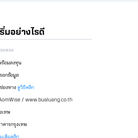
่มอย่างไรดี
บัวหลวง
 พร้อมลงทุน
กรอกข้อมูล
ช่องทาง
ดูวิธีคลิก
 AomWise / www.bualuang.co.th
ุงเทพ
นาคารกรุงเทพ
่มเติมคลิก