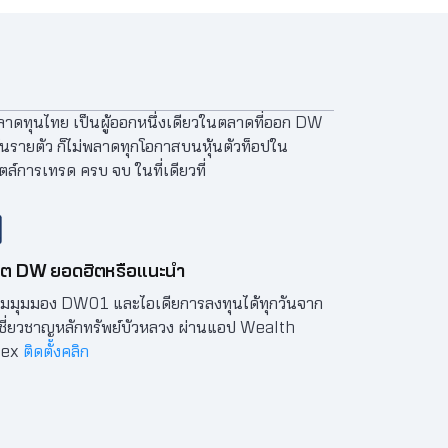
าดทุนไทย เป็นผู้ออกหนึ่งเดียวในตลาดที่ออก DW
้นรายตัว ก็ไม่พลาดทุกโอกาสบนหุ้นตัวท็อปใน
์การเทรด ครบ จบ ในที่เดียวที่
ดต DW ยอดฮิตหรือแนะนำ
ามมุมมอง DW01 และไอเดียการลงทุนได้ทุกวันจาก
้เชี่ยวชาญหลักทรัพย์บัวหลวง ผ่านแอป Wealth
nex
ติดตั้งคลิก