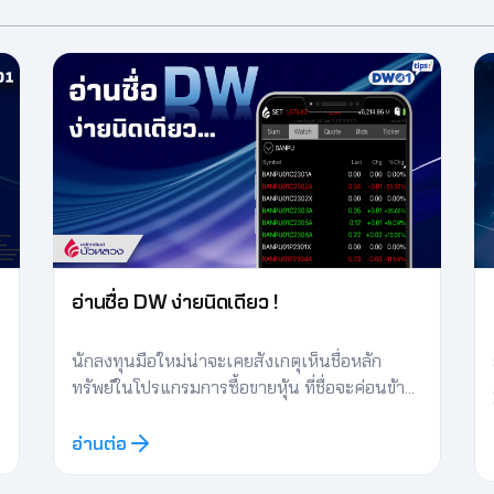
อ่านชื่อ DW ง่ายนิดเดียว !
นักลงทุนมือใหม่น่าจะเคยสังเกตุเห็นชื่อหลัก
ทรัพย์ในโปรแกรมการซื้อขายหุ้น ที่ชื่อจะค่อนข้าง
ยาว ๆ ผ่านตามาบ้าง เช่น PTT01C23MMX
หรือจะเป็น SET5001C23MMA หลายคนที่ยัง
อ่านต่อ
ไม่ได้เข้ามาศึกษาก็คงอาจจะยังไม่เข้าใจว่าคือชื่อ
ของอะไรชื่อยาวๆ ข้างต้นนั้นคือชื่อของ DW