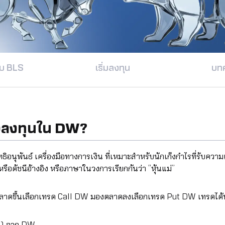
ับ BLS
เริ่มลงทุน
บท
งลงทุนใน DW?
พันธ์ เครื่องมือทางการเงิน ที่เหมาะสำหรับนักเก็งกำไรที่รับความเสี
ือดัชนีอ้างอิง หรือภาษาในวงการเรียกกันว่า “หุ้นแม่”
ลาดขึ้นเลือกเทรด Call DW มองตลาดลงเลือกเทรด Put DW เทรดได้ทั้ง