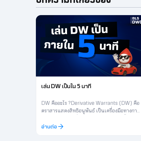
เล่น DW เป็นใน 5 นาที
DW คืออะไร ?Derivative Warrants (DW) คือ
ตราสารแสดงสิทธิอนุพันธ์ เป็นเครื่องมือทางการ
เงินประเภทหนึ่งที่มีความยืดหยุ่นสูง และซื้อขาย
เสมือนหุ้นตัวหนึ่งในตลาดหลักทรัพย์ฯ โดยนัก
อ่านต่อ
ลงทุนสามารถใช้ DW เป็นเครื่องมือในการ
ป้องกันความเสี่ยง หรือใช้เก็งกำไรระยะสั้นได้ทั้ง