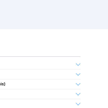
กันแน่?ครั้งนี้บทความของเราจะมาแชร์ วิธีคิดที่
น่าจะนำไปปรับใช้และอาจจะสามารถช่วยให้นัก
ลงทุนเทรด DW ได้ดีขึ้นไม่มากก็น้อย
is)