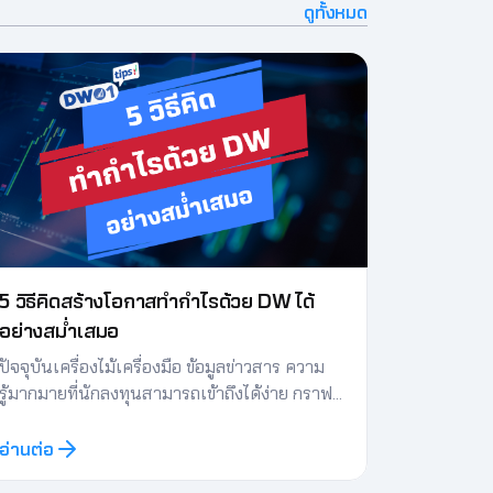
ดูทั้งหมด
5 วิธีคิดสร้างโอกาสทำกำไรด้วย DW ได้
อย่างสม่ำเสมอ
ปัจจุบันเครื่องไม้เครื่องมือ ข้อมูลข่าวสาร ความ
รู้มากมายที่นักลงทุนสามารถเข้าถึงได้ง่าย กราฟ
เทคนิค ก็มีหลากหลายโปรแกรมให้เลือกใช้กัน แต่
ทำไมหลายคนยังเทรด DW แล้วยังขาดทุน หรือยัง
อ่านต่อ
ไม่ประสบความสำเร็จ หรืออาจเป็นเพราะวิธีคิด