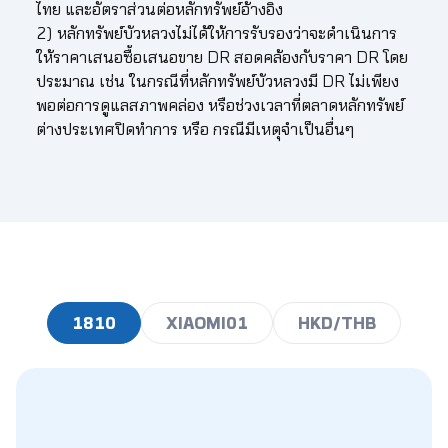
26.70
2.40
2.43
2.46
2.49
2.52
2.5
ไทย และอัตราส่วนต่อหลักทรัพย์อ้างอิง
2) หลักทรัพย์บัวหลวงไม่ได้ให้การรับรองว่าจะดำเนินการ
26.80
2.41
2.44
2.47
2.50
2.53
2.5
ให้ราคาเสนอซื้อเสนอขาย DR สอดคล้องกับราคา DR โดย
ประมาณ เช่น ในกรณีที่หลักทรัพย์บัวหลวงมี DR ไม่เพียง
26.90
2.42
2.45
2.48
2.51
2.54
2.5
พอต่อการดูแลสภาพคล่อง หรือช่วงเวลาที่ตลาดหลักทรัพย์
ต่างประเทศปิดทำการ หรือ กรณีมีเหตุจำเป็นอื่นๆ
27.00
2.42
2.46
2.49
2.52
2.55
2.5
27.10
2.43
2.46
2.49
2.53
2.56
2.5
27.20
2.44
2.47
2.50
2.54
2.57
2.6
27.30
2.45
2.48
2.51
2.54
2.58
2.6
27.40
2.46
2.49
2.52
2.55
2.58
2.6
1810
XIAOMI01
HKD/THB
27.50
2.47
2.50
2.53
2.56
2.59
2.6
27.60
2.48
2.51
2.54
2.57
2.60
2.6
27.70
2.49
2.52
2.55
2.58
2.61
2.6