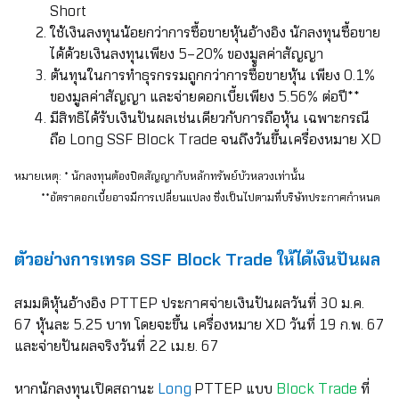
Short
ใช้เงินลงทุนน้อยกว่าการซื้อขายหุ้นอ้างอิง นักลงทุนซื้อขาย
ได้ด้วยเงินลงทุนเพียง 5–20% ของมูลค่าสัญญา
ต้นทุนในการทำธุรกรรมถูกกว่าการซื้อขายหุ้น เพียง 0.1%
ของมูลค่าสัญญา และจ่ายดอกเบี้ยเพียง
5.56% ต่อปี**
มีสิทธิได้รับเงินปันผลเช่นเดียวกับการถือหุ้น เฉพาะกรณี
ถือ
Long SSF Block Trade จนถึงวันขึ้นเครื่องหมาย XD
หมายเหตุ: * นักลงทุนต้องปิดสัญญากับหลักทรัพย์บัวหลวงเท่านั้น
**อัตราดอกเบี้ยอาจมีการเปลี่ยนแปลง ซึ่งเป็นไปตามที่บริษัทประกาศกำหนด
ตัวอย่างการเทรด
SSF Block Trade ให้ได้เงินปันผล
สมมติหุ้นอ้างอิง
PTTEP ประกาศจ่ายเงินปันผลวันที่ 30 ม.ค.
67 หุ้นละ 5.25 บาท โดยจะขึ้น เครื่องหมาย XD วันที่ 19 ก.พ. 67
และจ่ายปันผลจริงวันที่ 22 เม.ย. 67
หากนักลงทุนเปิดสถานะ
Long
PTTEP แบบ
Block Trade
ที่