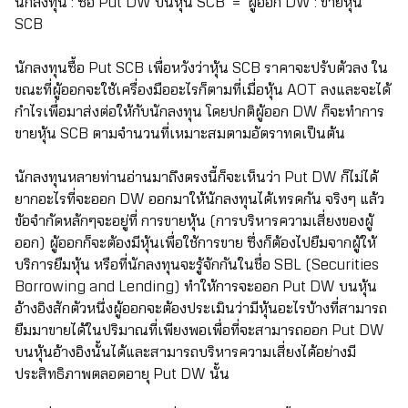
นักลงทุน : ซื้อ Put DW บนหุ้น SCB = ผู้ออก DW : ขายหุ้น
SCB
นักลงทุนซื้อ Put SCB เพื่อหวังว่าหุ้น SCB ราคาจะปรับตัวลง ใน
ขณะที่ผู้ออกจะใช้เครื่องมืออะไรก็ตามที่เมื่อหุ้น AOT ลงและจะได้
กำไรเพื่อมาส่งต่อให้กับนักลงทุน โดยปกติผู้ออก DW ก็จะทำการ
ขายหุ้น SCB ตามจำนวนที่เหมาะสมตามอัตราทดเป็นต้น
นักลงทุนหลายท่านอ่านมาถึงตรงนี้ก็จะเห็นว่า Put DW ก็ไม่ได้
ยากอะไรที่จะออก DW ออกมาให้นักลงทุนได้เทรดกัน จริงๆ แล้ว
ข้อจำกัดหลักๆจะอยู่ที่ การขายหุ้น (การบริหารความเสี่ยงของผู้
ออก) ผู้ออกก็จะต้องมีหุ้นเพื่อใช้การขาย ซึ่งก็ต้องไปยืมจากผู้ให้
บริการยืมหุ้น หรือที่นักลงทุนจะรู้จักกันในชื่อ SBL (Securities
Borrowing and Lending) ทำให้การจะออก Put DW บนหุ้น
อ้างอิงสักตัวหนึ่งผู้ออกจะต้องประเมินว่ามีหุ้นอะไรบ้างที่สามารถ
ยืมมาขายได้ในปริมาณที่เพียงพอเพื่อที่จะสามารถออก Put DW
บนหุ้นอ้างอิงนั้นได้และสามารถบริหารความเสี่ยงได้อย่างมี
ประสิทธิภาพตลอดอายุ Put DW นั้น