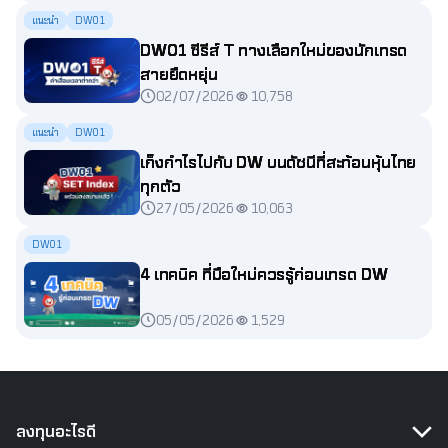
แนะนำ
DW01
DW01 ซีรีส์ T ทางเลือกใหม่ของนักเทรด
สายยืดหยุ่น
02/07/2026
10,758
แนะนำ
DW01
เก็งกำไรไปกับ DW บนดัชนีที่สะท้อนหุ้นไทย
ทุกตัว
27/05/2026
10,063
DW01
4 เทคนิค ที่มือใหม่ควรรู้ก่อนเทรด DW
05/05/2026
1,529
ลงทุนอะไรดี