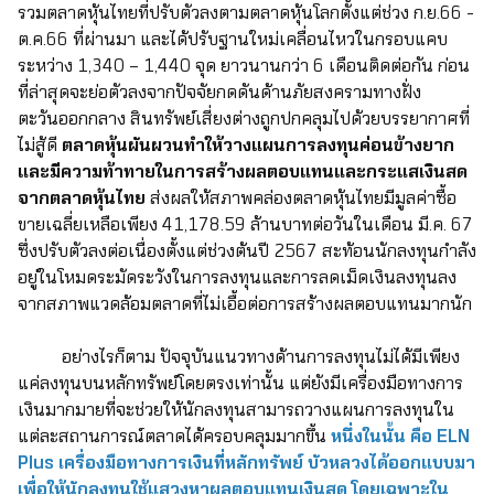
รวมตลาดหุ้นไทยที่ปรับตัวลงตามตลาดหุ้นโลกตั้งแต่ช่วง ก.ย.66 -
ต.ค.66 ที่ผ่านมา และได้ปรับฐานใหม่เคลื่อนไหวในกรอบแคบ
ระหว่าง 1,340 – 1,440 จุด ยาวนานกว่า 6 เดือนติดต่อกัน ก่อน
ที่ล่าสุดจะย่อตัวลงจากปัจจัยกดดันด้านภัยสงครามทางฝั่ง
ตะวันออกกลาง สินทรัพย์เสี่ยงต่างถูกปกคลุมไปด้วยบรรยากาศที่
ไม่สู้ดี
ตลาดหุ้นผันผวนทำให้วางแผนการลงทุนค่อนข้างยาก
และมีความท้าทายในการสร้างผลตอบแทนและกระแสเงินสด
จากตลาดหุ้นไทย
ส่งผลให้สภาพคล่องตลาดหุ้นไทยมีมูลค่าซื้อ
ขายเฉลี่ยเหลือเพียง 41,178.59 ล้านบาทต่อวันในเดือน มี.ค. 67
ซึ่งปรับตัวลงต่อเนื่องตั้งแต่ช่วงต้นปี 2567 สะท้อนนักลงทุนกำลัง
อยู่ในโหมดระมัดระวังในการลงทุนและการลดเม็ดเงินลงทุนลง
จากสภาพแวดล้อมตลาดที่ไม่เอื้อต่อการสร้างผลตอบแทนมากนัก
อย่างไรก็ตาม ปัจจุบันแนวทางด้านการลงทุนไม่ได้มีเพียง
แค่ลงทุนบนหลักทรัพย์โดยตรงเท่านั้น แต่ยังมีเครื่องมือทางการ
เงินมากมายที่จะช่วยให้นักลงทุนสามารถวางแผนการลงทุนใน
แต่ละสถานการณ์ตลาดได้ครอบคลุมมากขึ้น
หนึ่งในนั้น คือ ELN
Plus เครื่องมือทางการเงินที่หลักทรัพย์ บัวหลวงได้ออกแบบมา
เพื่อให้นักลงทุนใช้แสวงหาผลตอบแทนเงินสด โดยเฉพาะใน