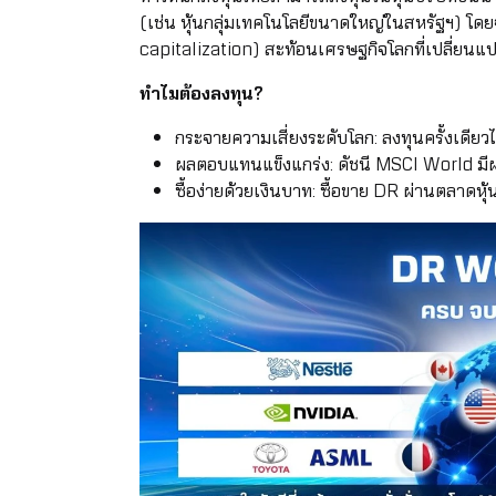
(เช่น หุ้นกลุ่มเทคโนโลยีขนาดใหญ่ในสหรัฐฯ) โด
capitalization) สะท้อนเศรษฐกิจโลกที่เปลี่ยนแ
ทำไมต้องลงทุน?
กระจายความเสี่ยงระดับโลก: ลงทุนครั้งเดียวได้
ผลตอบแทนแข็งแกร่ง: ดัชนี MSCI World มีผ
ซื้อง่ายด้วยเงินบาท: ซื้อขาย DR ผ่านตลาด