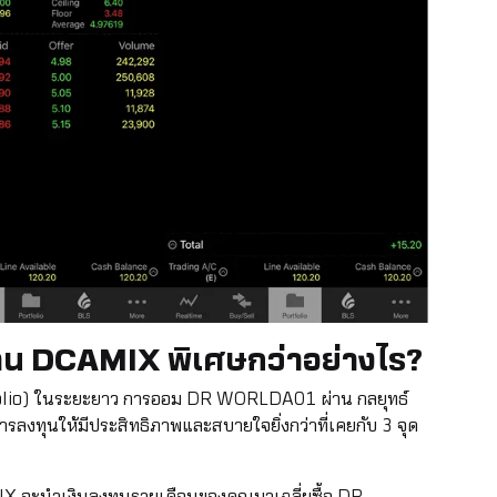
น DCAMIX พิเศษกว่าอย่างไร?
tfolio) ในระยะยาว การออม DR WORLDA01 ผ่าน กลยุทธ์
ลงทุนให้มีประสิทธิภาพและสบายใจยิ่งกว่าที่เคยกับ 3 จุด
X จะนำเงินลงทุนรายเดือนของคุณมาเฉลี่ยซื้อ DR