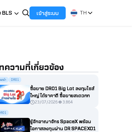
ับ BLS
เข้าสู่ระบบ
TH
ทความที่เกี่ยวข้อง
นะนำ
DR01
ซื้อขาย DR01 Big Lot ลงทุนไซส์
ใหญ่ ได้ราคาดี ซื้อขายสะดวกกว่า
23/07/2026
3,864
ที่คิด
DR01
รู้จักอาณาจักร SpaceX พร้อม
โอกาสลงทุนผ่าน DR SPACEX01