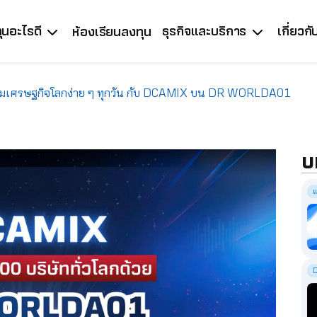
ุนอะไรดี
ธุรกิจและบริการ
เกี่ยวก
ห้องเรียนลงทุน
้อมเศรษฐกิจโลกง่าย ๆ ทุกวัน กับ DCAMIX บน DR WORLDA01
บ
แ