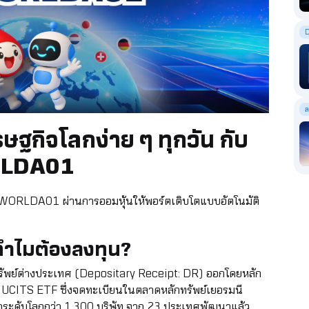
ล
ษฐกิจโลกง่าย ๆ ทุกวัน กับ
RLDA01
R WORLDA01 ผ่านการออมหุ้นให้พอร์ตเติบโตแบบอัตโนมัติ
ำไมต้องลงทุน?
พย์ต่างประเทศ (Depositary Receipt: DR) ออกโดยหลัก
ld UCITS ETF ซึ่งจดทะเบียนในตลาดหลักทรัพย์เยอรมนี
นำระดับโลกกว่า 1,300 บริษัท จาก 23 ประเทศพัฒนาแล้ว