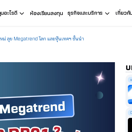
ุนอะไรดี
ธุรกิจและบริการ
เกี่ยวก
ห้องเรียนลงทุน
หม่ ลุย Megatrend โลก และหุ้นเทคฯ ชั้นนำ
บ
แ