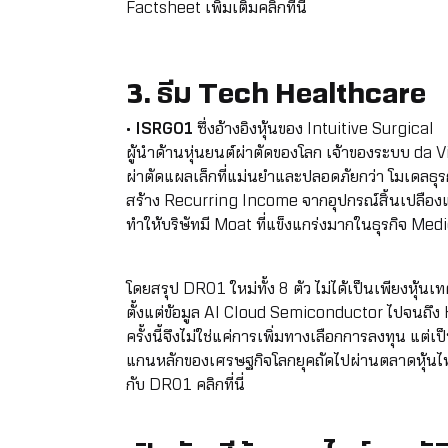
Factsheet เพิ่มเติมคลิกที่นี่
3. ธีม Tech Healthcare
•
ISRG01
ซึ่งอ้างอิงหุ้นของ Intuitive Surgical
ผู้นำด้านหุ่นยนต์ผ่าตัดของโลก เจ้าของระบบ da V
ผ่าตัดแผลเล็กที่แม่นยำและปลอดภัยกว่า โมเดลธ
สร้าง Recurring Income จากอุปกรณ์สิ้นเปลืองแ
ทำให้บริษัทมี Moat ที่แข็งแกร่งมากในธุรกิจ M
โดยสรุป DR01 ใหม่ทั้ง 8 ตัว ไม่ได้เป็นเพียงหุ้นเ
ตั้งแต่ข้อมูล AI Cloud Semiconductor ไปจนถึ
ครั้งนี้จึงไม่ใช่แค่การเพิ่มทางเลือกการลงทุน แต
แกนหลักของเศรษฐกิจโลกยุคถัดไปผ่านตลาดหุ้นไทย
กับ DR01
คลิกที่นี่