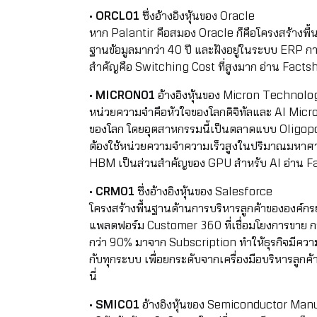
•
ORCL01
ซึ่งอ้างอิงหุ้นของ Oracle
หาก Palantir คือสมอง Oracle ก็คือโครงสร้างพื้น
ฐานข้อมูลมากว่า 40 ปี และฝังอยู่ในระบบ ERP 
สำคัญคือ Switching Cost ที่สูงมาก
อ่าน Factshe
•
MICRON01
อ้างอิงหุ้นของ Micron Technol
หน่วยความจำคือหัวใจของโลกดิจิทัลและ AI Mic
ของโลก โดยอุตสาหกรรมนี้เป็นตลาดแบบ Oligopoly ท
ต้องใช้หน่วยความจำความเร็วสูงในปริมาณมหาศาล
HBM เป็นส่วนสำคัญของ GPU สำหรับ AI
อ่าน Fa
•
CRM01
ซึ่งอ้างอิงหุ้นของ Salesforce
โครงสร้างพื้นฐานด้านการบริหารลูกค้าขององค์กร
แพลตฟอร์ม Customer 360 ที่เชื่อมโยงการขาย กา
กว่า 90% มาจาก Subscription ทำให้ธุรกิจมีความ
กับทุกระบบ เพื่อยกระดับจากเครื่องมือบริหารลูกค้
นี่
•
SMIC01
อ้างอิงหุ้นของ Semiconductor Man