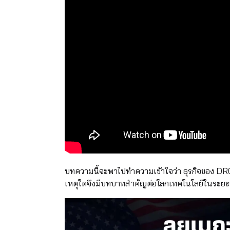
บทความนี้จะพาไปทำความเข้าใจว่า ธุรกิจของ DR0
เหตุใดจึงมีบทบาทสำคัญต่อโลกเทคโนโลยีในระย