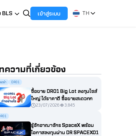
ับ BLS
เข้าสู่ระบบ
TH
ทความที่เกี่ยวข้อง
นะนำ
DR01
ซื้อขาย DR01 Big Lot ลงทุนไซส์
ใหญ่ ได้ราคาดี ซื้อขายสะดวกกว่า
23/07/2026
3,845
ที่คิด
DR01
รู้จักอาณาจักร SpaceX พร้อม
โอกาสลงทุนผ่าน DR SPACEX01