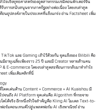
็นหัวใจเชิงยุทธศาสตร์ของอุตสาหกรรมเซมิคอนดักเตอร์จีน
ับการสนับสนุนจากภาครัฐอย่างต่อเนื่อง โดยงบล่าสุด
สะท้อนอุปสงค์ภายในประเทศที่แข็งแกร่ง
อ่าน Factsheet เพิ่ม
ikTok และ Gaming เข้าไว้ด้วยกัน จุดแข็งของ Bilibili คือ
มีอายุเฉลี่ยเพียงราว 25 ปี และมี Creator หลายล้านคน
IP & E-commerce โดยงบล่าสุดสะท้อนการกลับมาทำกำไร
et เพิ่มเติมคลิกที่นี่
ology
ี่โดดเด่นด้าน Content + Commerce + AI Kuaishou มี
ปจนถึง AI Platform จุดเด่นคือ Algorithm ที่กระจาย
ิบโตได้จริง อีกหนึ่งหัวใจสำคัญคือ Kling AI โมเดล Text-to-
ลตฟอร์มคอนเทนต์ไปสู่แพลตฟอร์ม AI เชิงพาณิชย์
อ่าน