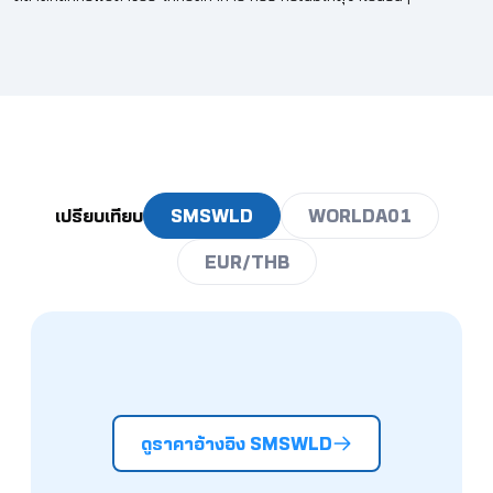
137.5
4.895
4.964
5.032
5.101
5.170
138
4.913
4.982
5.051
5.120
5.189
138.5
4.931
5.000
5.069
5.138
5.208
139
4.948
5.018
5.087
5.157
5.226
139.5
4.966
5.036
5.106
5.175
5.245
เปรียบเทียบ
SMSWLD
WORLDA01
140
4.984
5.054
5.124
5.194
5.264
EUR/THB
140.5
5.002
5.072
5.142
5.213
5.283
141
5.020
5.090
5.161
5.231
5.302
141.5
5.037
5.108
5.179
5.250
5.320
142
5.055
5.126
5.197
5.268
5.339
ดูราคาอ้างอิง SMSWLD
142.5
5.073
5.144
5.216
5.287
5.358