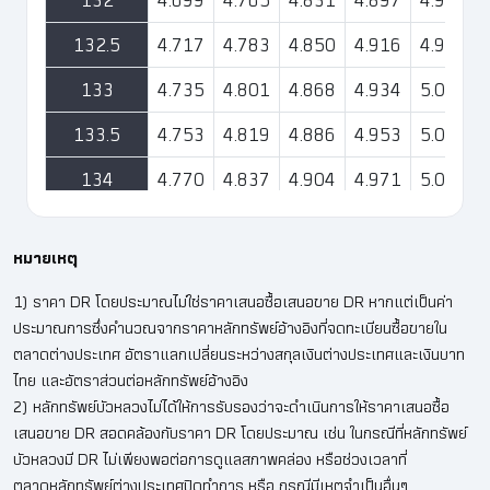
132
4.699
4.765
4.831
4.897
4.963
132.5
4.717
4.783
4.850
4.916
4.982
133
4.735
4.801
4.868
4.934
5.001
133.5
4.753
4.819
4.886
4.953
5.020
134
4.770
4.837
4.904
4.971
5.038
134.5
4.788
4.855
4.923
4.990
5.057
หมายเหตุ
135
4.806
4.874
4.941
5.008
5.076
1) ราคา DR โดยประมาณไม่ใช่ราคาเสนอซื้อเสนอขาย DR หากแต่เป็นค่า
135.5
4.824
4.892
4.959
5.027
5.095
ประมาณการซึ่งคำนวณจากราคาหลักทรัพย์อ้างอิงที่จดทะเบียนซื้อขายใน
ตลาดต่างประเทศ อัตราแลกเปลี่ยนระหว่างสกุลเงินต่างประเทศและเงินบาท
136
4.842
4.910
4.978
5.046
5.114
ไทย และอัตราส่วนต่อหลักทรัพย์อ้างอิง
136.5
4.859
4.928
4.996
5.064
5.132
2) หลักทรัพย์บัวหลวงไม่ได้ให้การรับรองว่าจะดำเนินการให้ราคาเสนอซื้อ
เสนอขาย DR สอดคล้องกับราคา DR โดยประมาณ เช่น ในกรณีที่หลักทรัพย์
137
4.877
4.946
5.014
5.083
5.151
บัวหลวงมี DR ไม่เพียงพอต่อการดูแลสภาพคล่อง หรือช่วงเวลาที่
ตลาดหลักทรัพย์ต่างประเทศปิดทำการ หรือ กรณีมีเหตุจำเป็นอื่นๆ