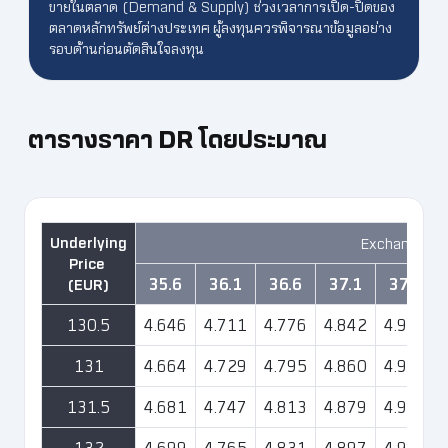
ขายในตลาด (Demand & Supply) ช่วงเวลาการเปิด-ปิดของ
ตลาดหลักทรัพย์ต่างประเทศ ผู้ลงทุนควรพิจารณาข้อมูลอย่าง
รอบด้านก่อนตัดสินใจลงทุน
ตารางราคา DR โดยประมาณ
Exchange Ra
35.6
36.1
36.6
37.1
37.6
130.5
4.646
4.711
4.776
4.842
4.907
131
4.664
4.729
4.795
4.860
4.926
131.5
4.681
4.747
4.813
4.879
4.944