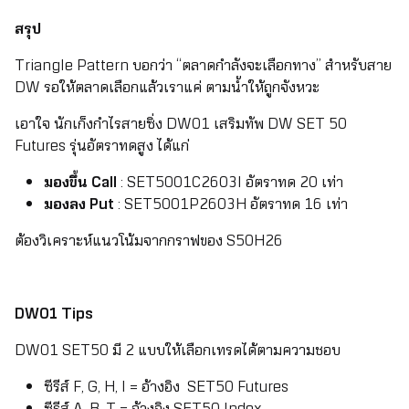
สรุป
Triangle Pattern บอกว่า “ตลาดกำลังจะเลือกทาง” สำหรับสาย
DW รอให้ตลาดเลือกแล้วเราแค่ ตามน้ำให้ถูกจังหวะ
เอาใจ นักเก็งกำไรสายซิ่ง DW01 เสริมทัพ DW SET 50
Futures รุ่นอัตราทดสูง ได้แก่
มองขึ้น Call
: SET5001C2603I อัตราทด 20 เท่า
มองลง Put
: SET5001P2603H อัตราทด 16 เท่า
ต้องวิเคราะห์แนวโน้มจากกราฟของ S50H26
DW01 Tips
DW01 SET50 มี 2 แบบให้เลือกเทรดได้ตามความชอบ
ซีรีส์ F, G, H, I = อ้างอิง SET50 Futures