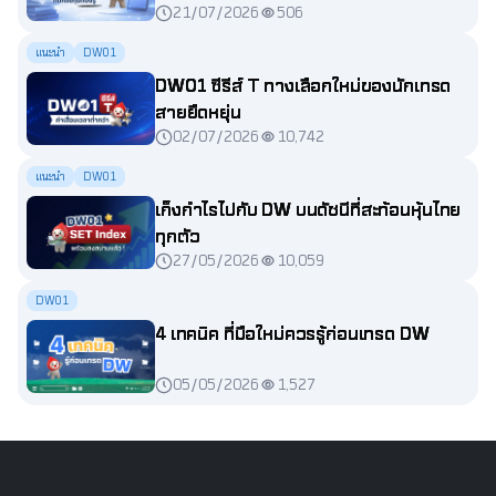
21/07/2026
506
แนะนำ
DW01
DW01 ซีรีส์ T ทางเลือกใหม่ของนักเทรด
สายยืดหยุ่น
02/07/2026
10,742
แนะนำ
DW01
เก็งกำไรไปกับ DW บนดัชนีที่สะท้อนหุ้นไทย
ทุกตัว
27/05/2026
10,059
DW01
4 เทคนิค ที่มือใหม่ควรรู้ก่อนเทรด DW
05/05/2026
1,527