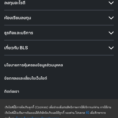
ลงทุนอะไรดี
ห้องเรียนลงทุน
ธุรกิจและบริการ
เกี่ยวกับ BLS
นโยบายการคุ้มครองข้อมูลส่วนบุคคล
ข้อตกลงและเงื่อนไขเว็บไซต์
ติดต่อเรา
เว็บไซต์เดิม
เว็บไซต์นี้มีการจัดเก็บคุกกี้ (Cookies) เพื่อช่วยเพิ่มประสิทธิภาพการให้บริการแก่ท่าน การใช้งาน
เว็บไซต์นี้ถือเป็นการยินยอมให้บริษัทจัดเก็บและใช้คุกกี้ ของท่าน โปรดกด
ที่นี่
เพื่อศึกษาราย