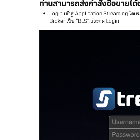
ท่านสามารถส่งคำสั่งซื้อขายได้ต
Login เข้าสู่ Application Streaming โดยร
Broker เป็น “BLS” และกด Login