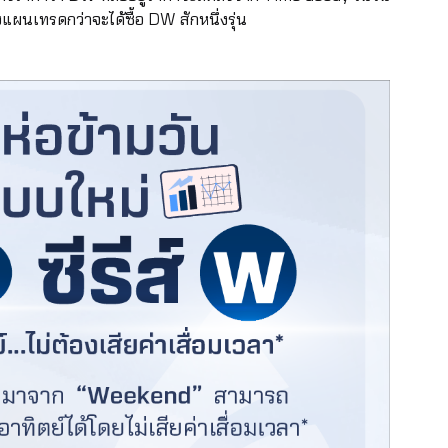
งแผนเทรดกว่าจะได้ซื้อ DW สักหนึ่งรุ่น