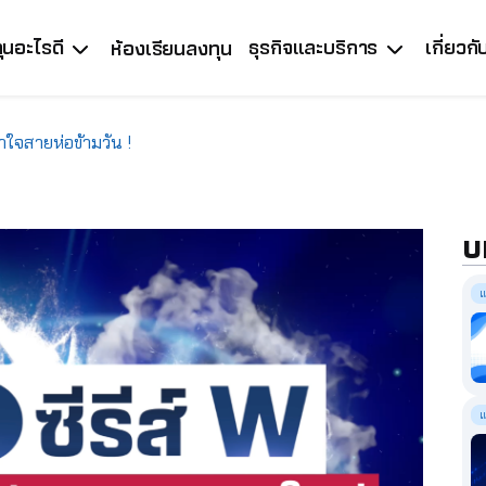
ุนอะไรดี
ธุรกิจและบริการ
เกี่ยวก
ห้องเรียนลงทุน
าใจสายห่อข้ามวัน !
บ
แ
แ