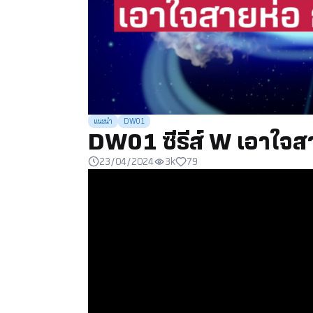
แนะนำ
DW01
DW01 ซีรีส์ W เอาใจสา
23/04/2024
3k
79