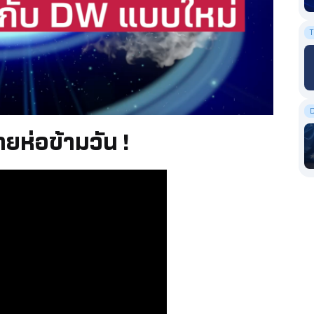
T
ยห่อข้ามวัน !