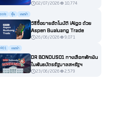
02/07/2026
10,774
ools
หุ้น
แนะนำ
วิธีซื้อขายอัตโนมัติ iAlgo ด้วย
Aspen Bualuang Trade
26/06/2026
9,071
DR01
แนะนำ
DR BONDUS01 ทางเลือกพักเงิน
ในพันธบัตรรัฐบาลสหรัฐฯ
23/06/2026
2,579