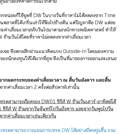
ุ้นอ้างอิงที่คาดการณ์ไว้ก็ตาม
กหน่อยก็ใช้จุดที่ DW ในบางวันที่ราคาไม่ได้ลดลงจาก Time
นตลาดที่ได้เกริ่นเล่าให้ฟังไปข้างต้น แต่ปัญหาคือ DW แต่ละ
ะค่าเสื่อมเวลาสลับวันไปมาตามกลไกทางคณิตศาสตร์ ทำให้
 ข้ามวันได้โดยที่ราคาไม่ลดลงจากค่าเสื่อมเวลา
้องเจอ จึงตกผลึกผ่านแนวคิดแบบ Outside-In โดยมองความ
องนักลงทุนให้ได้มากที่สุด จึงเป็นที่มาของการออกและเสนอ
ากผลกระทบของค่าเสื่อมเวลา ณ สิ้นวันอังคาร และสิ้น
ค่าเสื่อมเวลา 2 ครั้งต่อสัปดาห์เท่านั้น
เทรดสามารถถือครอง DW01 ซีรีส์ W ข้ามวันเสาร์-อาทิตย์ได้
 ซีรีส์ W ข้ามจากวันจันทร์ไปวันอังคาร และจากวันพุธไปวัน
ากค่าเสื่อมเวลาเช่นเดียวกัน
นักเทรดสามารถวางแผนการเทรด DW ได้อย่างยืดหยุ่นขึ้น รวม