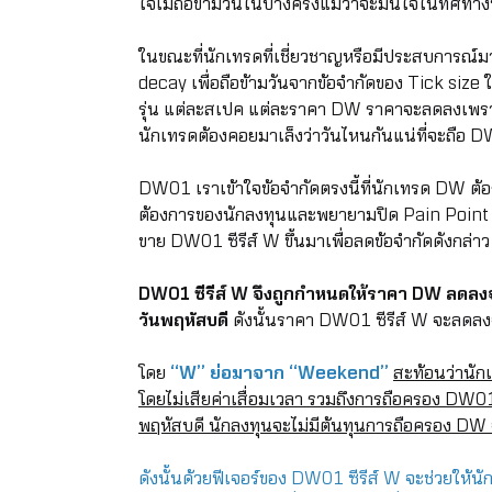
ใจไม่ถือข้ามวันในบางครั้งแม้ว่าจะมั่นใจในทิศทางห
ในขณะที่นักเทรดที่เชี่ยวชาญหรือมีประสบการณ์มา
decay เพื่อถือข้ามวันจากข้อจำกัดของ Tick size ใ
รุ่น แต่ละสเปค แต่ละราคา DW ราคาจะลดลงเพรา
นักเทรดต้องคอยมาเล็งว่าวันไหนกันแน่ที่จะถือ DW
DW01 เราเข้าใจข้อจำกัดตรงนี้ที่นักเทรด DW ต
ต้องการของนักลงทุนและพยายามปิด Pain Point ข
ขาย DW01 ซีรีส์ W ขึ้นมาเพื่อลดข้อจำกัดดังกล่าว
DW01 ซีรีส์ W จึงถูกกำหนดให้ราคา DW ลดลงจ
วันพฤหัสบดี
ดังนั้นราคา DW01 ซีรีส์ W จะลดลงจาก
โดย
“W” ย่อมาจาก “Weekend”
สะท้อนว่านัก
โดยไม่เสียค่าเสื่อมเวลา รวมถึงการถือครอง DW01
พฤหัสบดี นักลงทุนจะไม่มีต้นทุนการถือครอง DW จ
ดังนั้นด้วยฟีเจอร์ของ DW01 ซีรีส์ W จะช่วยให้