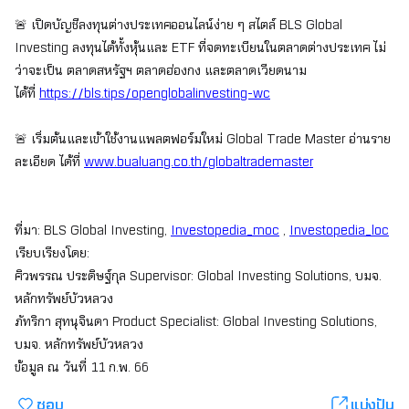
เปิดบัญชีลงทุนต่างประเทศออนไลน์ง่าย ๆ สไตล์ BLS Global
🚨
Investing ลงทุนได้ทั้งหุ้นและ ETF ที่จดทะเบียนในตลาดต่างประเทศ ไม่
ว่าจะเป็น ตลาดสหรัฐฯ ตลาดฮ่องกง และตลาดเวียดนาม
ได้ที่
https://bls.tips/openglobalinvesting-wc
เริ่มต้นและเข้าใช้งานแพลตฟอร์มใหม่ Global Trade Master อ่านราย
🚨
ละเอียด ได้ที่
www.bualuang.co.th/globaltrademaster
ที่มา: BLS Global Investing,
Investopedia_moc
,
Investopedia_loc
เรียบเรียงโดย:
ศิวพรรณ ประดิษฐ์กุล Supervisor: Global Investing Solutions, บมจ.
หลักทรัพย์บัวหลวง
ภัทริกา สุทนุจินดา Product Specialist: Global Investing Solutions,
บมจ. หลักทรัพย์บัวหลวง
ข้อมูล ณ วันที่ 11 ก.พ. 66
ชอบ
แบ่งปัน