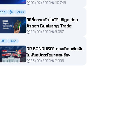
02/07/2026
10,749
ools
หุ้น
แนะนำ
วิธีซื้อขายอัตโนมัติ iAlgo ด้วย
Aspen Bualuang Trade
26/06/2026
9,037
DR01
แนะนำ
DR BONDUS01 ทางเลือกพักเงิน
ในพันธบัตรรัฐบาลสหรัฐฯ
23/06/2026
2,563