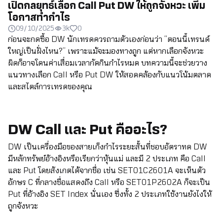
เปิดกลยุทธ์เลือก Call Put DW ให้ถูกจังหวะ เพิ่ม
โอกาสทำกำไร
09/10/2025
3k
0
ก่อนจะกดซื้อ DW นักเทรดควรถามตัวเองก่อนว่า “ตอนนี้เทรนด์
ใหญ่เป็นฝั่งไหน?” เพราะแม้จะมองทางถูก แต่หากเลือกจังหวะ
ผิดก็อาจโดนค่าเสื่อมเวลากัดกินกำไรหมด บทความนี้จะช่วยวาง
แนวทางเลือก Call หรือ Put DW ให้สอดคล้องกับแนวโน้มตลาด
และสไตล์การเทรดของคุณ
DW Call และ Put คืออะไร?
DW เป็นเครื่องมือของสายเก็งกำไรระยะสั้นที่ชอบอัตราทด DW
มีหลักทรัพย์อ้างอิงหรือเรียกว่าหุ้นแม่ และมี 2 ประเภท คือ Call
และ Put โดยสังเกตได้จากชื่อ เช่น SET01C2601A จะเห็นตัว
อักษร C ที่กลางชื่อแสดงถึง Call หรือ SET01P2602A ก็จะเป็น
Put ที่อ้างอิง SET Index นั่นเอง ซึ่งทั้ง 2 ประเภทใช้งานยังไงให้
ถูกจังหวะ