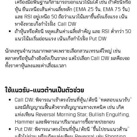
เครื่องมือพื้นฐานก็สามารถบอกแนวโน้มได้ เช่น ถ้าดัชนีหรือ
หุ้น ยืนเหนือเส้นค่าเฉลี่ยหลัก (EMA 25 วัน, EMA 75 วัน)
และ RSI อยู่เหนือ 50 ถือว่าแนวโน้มขาขึ้นยังแข็งแรง เน้น
หาจังหวะเก็งกำไรฝั่ง Call DW
ถ้าหุ้นหรือดัชนี หลุดเส้นค่าเฉลี่ยสำคัญ และ RSI ต่ำกว่า 50
แนวโน้มเริ่มอ่อนแรง เน้นเก็งกำไรฝั่ง Put DW
นักลงทุนจำนวนมากพลาดเพราะเลือกสวนเทรนด์ใหญ่ เช่น
ตลาดหรือหุ้นอ้างอิงยังเป็นขาลง แต่ไปเลือก Call DW ผลคือเจอ
ทั้งราคาหุ้นลงและค่าเสื่อมเวลา
ใช้แนวรับ–แนวต้านเป็นตัวช่วย
Call DW: พิจารณาเข้าตรงโซนที่หุ้น/ดัชนี “ทดสอบแนวรับ”
และมีสัญญาณฟื้นตัวจากสัญญาณทางเทคนิค เช่น เกิด
แท่งเทียน Reversal Morning Star, Bullish Engulfing,
Hammer และพิจารณาปริมาณการซื้อขายประกอบ
Put DW: พิจารณาตรงโซนที่หุ้น/ดัชนี “ขึ้นไปชนแนวต้าน”
แล้วไม่ผ่าน หรือเกิดแท่งเทียน Reversal เช่น Shooting