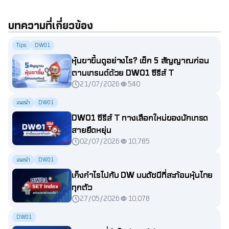
บทความที่เกี่ยวข้อง
Tips
DW01
หุ้นขาขึ้นดูอย่างไร? เช็ก 5 สัญญาณก่อน
ตามเทรนด์ด้วย DW01 ซีรีส์ T
21/07/2026
540
แนะนำ
DW01
DW01 ซีรีส์ T ทางเลือกใหม่ของนักเทรด
สายยืดหยุ่น
02/07/2026
10,785
แนะนำ
DW01
เก็งกำไรไปกับ DW บนดัชนีที่สะท้อนหุ้นไทย
ทุกตัว
27/05/2026
10,078
DW01