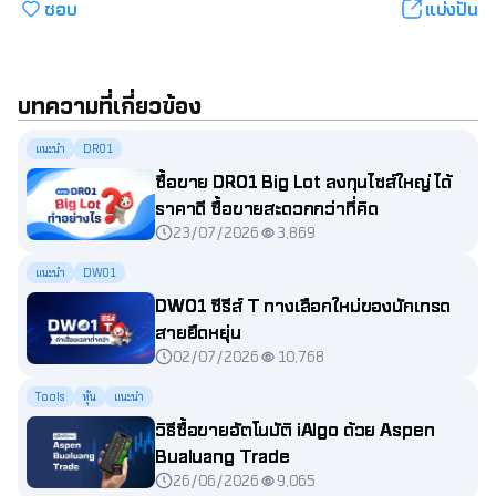
ชอบ
แบ่งปัน
บทความที่เกี่ยวข้อง
แนะนำ
DR01
ซื้อขาย DR01 Big Lot ลงทุนไซส์ใหญ่ ได้
ราคาดี ซื้อขายสะดวกกว่าที่คิด
23/07/2026
3,869
แนะนำ
DW01
DW01 ซีรีส์ T ทางเลือกใหม่ของนักเทรด
สายยืดหยุ่น
02/07/2026
10,768
Tools
หุ้น
แนะนำ
วิธีซื้อขายอัตโนมัติ iAlgo ด้วย Aspen
Bualuang Trade
26/06/2026
9,065