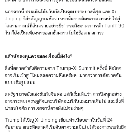
มหาศาล แต่หลายโครงการสุดท้ายไม่เกิดขึ้นจริงตามแผน
นอกจากนี้ ประเด็นไต้หวันยังเป็นจุดเปราะบางที่สุด และ Xi
Jinping ก็ส่งสัญญาณชัดว่า หากจัดการผิดพลาด อาจนำไปสู่
“สถานการณ์ที่อันตรายอย่างยิ่ง” รวมถึงมาตรการพัก Tariff 90
วัน ก็ยังเป็นเพียงทางออกชั่วคราว ไม่ใช่ข้อตกลงถาวร
แล้วนักลงทุนควรมองเรื่องนี้ยังไง?
สิ่งที่ตลาดกำลังตีความจาก Trump-Xi Summit ครั้งนี้ คือโลก
อาจเริ่มเข้าสู่ “โหมดลดความตึงเครียด” มากกว่าการตัดขาดกัน
แบบเต็มรูปแบบ
สหรัฐฯ อาจยังแข่งขันกับจีนต่อ แต่ก็เริ่มเห็นว่า การปิดทุกอย่าง
อาจกระทบเศรษฐกิจและบริษัทอเมริกันเองมากเกินไป และสิ่งที่
น่าสนใจคือ การเจรจานี้อาจยังไม่จบง่ายๆ
Trump ได้เชิญ Xi Jinping เยือนทำเนียบขาวในวันที่ 24
กันยายน ขณะที่ตลาดก็เริ่มจับตาความเป็นไปได้ของการพบกันอีก