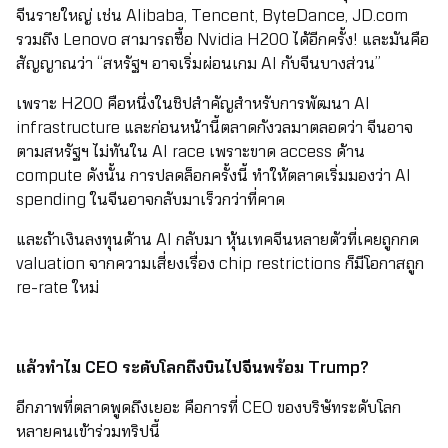
จีนรายใหญ่ เช่น Alibaba, Tencent, ByteDance, JD.com
รวมถึง Lenovo สามารถซื้อ Nvidia H200 ได้อีกครั้ง! และมันคือ
สัญญาณว่า “สหรัฐฯ อาจเริ่มผ่อนเกม AI กับจีนบางส่วน”
เพราะ H200 คือหนึ่งในชิปสำคัญสำหรับการพัฒนา AI
infrastructure และก่อนหน้านี้ตลาดกังวลมาตลอดว่า จีนอาจ
ตามสหรัฐฯ ไม่ทันใน AI race เพราะขาด access ด้าน
compute ดังนั้น การปลดล็อกครั้งนี้ ทำให้ตลาดเริ่มมองว่า AI
spending ในจีนอาจกลับมาเร็วกว่าที่คาด
และถ้าเงินลงทุนด้าน AI กลับมา หุ้นเทคจีนหลายตัวที่เคยถูกกด
valuation จากความเสี่ยงเรื่อง chip restrictions ก็มีโอกาสถูก
re-rate ใหม่
แล้วทำไม CEO ระดับโลกถึงบินไปจีนพร้อม Trump?
อีกภาพที่ตลาดพูดถึงเยอะ คือการที่ CEO ของบริษัทระดับโลก
หลายคนเข้าร่วมทริปนี้