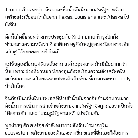
Trump เปิดเผยว่า “จีนตกลงซื้อน้ำมันดิบจากสหรัฐฯ” พร้อม
เตรียมส่งเรือขนน้ำมันจาก Texas, Louisiana และ Alaska ไป
ยังจีน
ดีลนี้เกิดขึ้นระหว่างการประชุมกับ Xi Jinping ที่กรุงปักกิ่ง
ท่ามกลางความหวังว่า 2 ชาติเศรษฐกิจใหญ่สุดของโลก อาจเดิน
หน้าสู่ “ข้อตกลงการค้าใหม่”
แม้ฟังดูเหมือนแค่ดีลพลังงาน แต่ในมุมตลาด มันมีนัยมากกว่า
นั้น เพราะช่วงที่ผ่านมา นักลงทุนกังวลเรื่องความตึงเครียดใน
ตะวันออกกลาง โดยเฉพาะประเด็นอิหร่าน ที่อาจกระทบ supply
น้ำมันโลก
จีนถือเป็นหนึ่งในประเทศที่นำเข้าน้ำมันจากอิหร่านจำนวนมาก
ดังนั้น การเพิ่มการนำเข้าพลังงานจากสหรัฐฯ จึงถูกมองว่าเป็นทั้ง
“ดีลการค้า” และ “เกมภูมิรัฐศาสตร์” ไปพร้อมกัน
พูดง่ายๆ คือ สหรัฐฯ กำลังพยายามดึงจีนเข้ามาอยู่ใน
ecosystem พลังงานของตัวเองมากขึ้น ขณะที่จีนเองก็ต้องการ