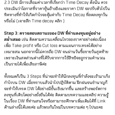
2.3 DW มีการเสื่อมค่าเวลาที่เรียกว่า Time Decay ดังนั้น ควร
ประเมินว่าโอกาสที่ราคาหุ้นอ้างอิงและราคา DW จะปรับตัวไปใน
ทิศทางที่ทำให้เกิดกำไรจะคุ้มค่ากับ Time Decay ที่ลดลงทุกวัน
หรือไม่ (เจาะลึก Time decay
คลิก
)
Step 3: ตรวจสอบสถานะของ DW ที่ท่านลงทุนอยู่อย่าง
สม่ำเสมอ
เช่น ติดตามความเคลื่อนไหวของราคาอย่างต่อเนื่อง
เพื่อ Take profit หรือ Cut loss ตามแผนการเทรดได้อย่าง
เหมาะสม นอกจากนี้ไม่ควรถือ DW จนผ่านวันซื้อขายวันสุดท้าย
เพราะเงินสดส่วนต่างที่ได้รับจากการใช้สิทธิจะถูกรวมคำนวณ
เป็นรายได้เพื่อเสียภาษีค่ะ
ทั้งหมดก็เป็น 3 Steps ที่น่าจะทำให้นักลงทุนที่กำลังจะเข้ามาเก็ง
กำไรบน DW เมื่อทราบแล้วนำไปปฎิบัติตาม ฝึกฝนจนชำนาญก็
จะทำให้เทรด DW ได้อย่างมีชั้นเชิงมากขึ้น และสร้างพอร์ตการ
ลงทุนที่เติบโตอย่างยั่งยืนได้ค่ะ ติดตามบทความและคลิป ความรู้
ในเรื่อง DW ที่ท่านสนใจหรือสามารถศึกษาเพิ่มเติมได้ที่ Link
ด้านล่างนี้ได้เลยค่ะ แล้วพบกันใหม่ในบทความต่อ ๆ ไปนะคะ