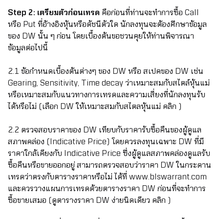
Step 2: เตรียมตัวก่อนเทรด
คือก่อนที่ท่านจะทำการซื้อ Call
หรือ Put ที่อ้างอิงหุ้นหรือดัชนีตัวใด นักลงทุนจะต้องศึกษาข้อมูล
ของ DW นั้น ๆ ก่อน โดยเบื้องต้นขอชวนคุยให้ท่านพิจารณา
ข้อมูลต่อไปนี้
2.1 ข้อกำหนดเบื้องต้นต่างๆ ของ DW หรือ สเปคของ DW เช่น
Gearing, Sensitivity, Time decay ว่าเหมาะสมกับสไตล์หุ้นแม่
หรือเหมาะสมกับแนวทางการเทรดและความเสี่ยงที่นักลงทุนรับ
ได้หรือไม่ (เลือก DW ให้เหมาะสมกับสไตลหุ้นแม่
คลิก
)
2.2 ตรวจสอบราคาของ DW เทียบกับราคารับซื้อคืนของผู้ดูแล
สภาพคล่อง (Indicative Price) โดยควรลงทุนเฉพาะ DW ที่มี
ราคาใกล้เคียงกับ Indicative Price ซึ่งผู้ดูแลสภาพคล่องดูแลรับ
ซื้อคืนหรือขายออกอยู่ สามารถตรวจสอบว่าราคา DW ในกระดาน
เทรดว่าตรงกับตารางราคาหรือไม่ ได้ที่
www.blswarrant.com
และควรวางแผนการเทรดด้วยตารางราคา DW ก่อนที่จะทำการ
ซื้อขายเสมอ (ดูตารางราคา DW ง่ายนิดเดียว
คลิก
)