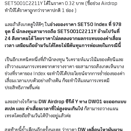
SET5001C2211Y
ได้ในราคา 0.32 บาท (ซื้อช่วง Airdrop
ทำให้ได้ราคาถูกกว่าราคาปกติ 1 ช่อง )
และถ้าสังเกตดูให้ดีๆ ใน
ช่วงของราคา SET50 Index ที่ 978
จุด นี้ นักลงทุนสามารถถือ SET5001C2211Y ข้ามไปวันที่
24 สิงหาคมได้ โดยราคาไม่ลดลงจากผลกระทบของค่าเสื่อม
เวลา เสมือนถือข้ามวันได้โดยไม่มีต้นทุนการห่อเลยในกรณีนี้
เป็นอีกเทคนิคหนึ่งที่ถ้านักลงทุน วิเคราะห์แนวโน้มของดัชนีและ
เข้าวางแผนการเทรดจากตารางราคา จะสามารถสังเกตเห็นบาง
ช่วงที่ราคาของ Index จะทำให้ได้ประโยชน์จากการย่ำช่องของค่า
เสื่อมเวลาแบบตัวอย่างข้างต้น ก็จะทำให้แผนการเทรดมี
ประสิทธิภาพขึ้นค่ะ
และอย่างไรก็ตาม
DW Airdrop ซีรีส์ Y ทาง DW01 จะออกแบบ
สเปค และ ค่าเสื่อมเวลาที่ไม่สูงจนเกินไป
ก็สามารถวางแผน
เทรดโดยถือข้ามวันได้บ้างอยู่แล้วค่ะ
สุดท้ายนี้ย้ำเตือนอีกครั้งนะคะ ว่าราคา
DW เคลื่อนไหวผันผวน