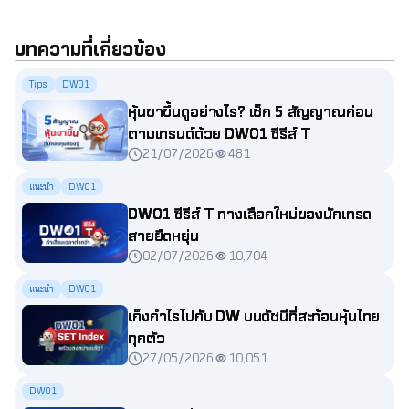
บทความที่เกี่ยวข้อง
Tips
DW01
หุ้นขาขึ้นดูอย่างไร? เช็ก 5 สัญญาณก่อน
ตามเทรนด์ด้วย DW01 ซีรีส์ T
21/07/2026
481
แนะนำ
DW01
DW01 ซีรีส์ T ทางเลือกใหม่ของนักเทรด
สายยืดหยุ่น
02/07/2026
10,704
แนะนำ
DW01
เก็งกำไรไปกับ DW บนดัชนีที่สะท้อนหุ้นไทย
ทุกตัว
27/05/2026
10,051
DW01