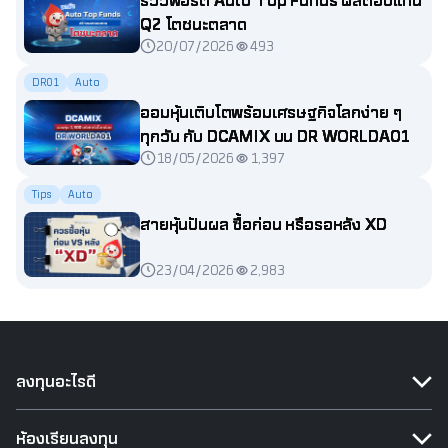
Q2 โตชนะตลาด
20/07/2026
493
DR01
Auto
ออมหุ้นเติบโตพร้อมเศรษฐกิจโลกง่าย ๆ
ทุกวัน กับ DCAMIX บน DR WORLDA01
18/05/2026
1,397
Tips
Auto
สายหุ้นปันผล ซื้อก่อน หรือรอหลัง XD
23/04/2026
2,983
ลงทุนอะไรดี
ห้องเรียนลงทุน