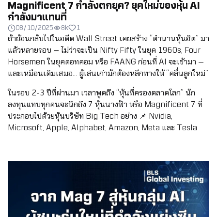
Magnificent 7 กำลังตกยุค? ยุคใหม่ของหุ้น AI
กำลังมาแทนที่
08/10/2025
8k
1
ถ้าย้อนกลับไปในอดีต Wall Street เคยสร้าง “ตำนานหุ้นฮิต” มา
แล้วหลายรอบ — ไม่ว่าจะเป็น Nifty Fifty ในยุค 1960s, Four
Horsemen ในยุคดอทคอม หรือ FAANG ก่อนที่ AI จะเข้ามา —
และเหมือนเดิมเสมอ… ผู้เล่นเก่ามักต้องหลีกทางให้ “คลื่นลูกใหม่”
ในรอบ 2-3 ปีที่ผ่านมา เวลาพูดถึง “หุ้นที่ครองตลาดโลก” นัก
ลงทุนแทบทุกคนจะนึกถึง 7 หุ้นนางฟ้า หรือ Magnificent 7 ที่
ประกอบไปด้วยหุ้นบริษัท Big Tech อย่าง 📌 Nvidia,
Microsoft, Apple, Alphabet, Amazon, Meta และ Tesla