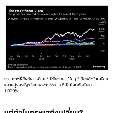
จากกราฟนี้ยืนยันว่าเกือบ 3 ปีที่ผ่านมา Mag 7 คือพลังขับเคลื่อน
ตลาดหุ้นสหรัฐฯ โดยเฉพาะ Nvidia ที่เติบโตเหนือใคร กว่า
1,000%
แต่ทำไมกระแสถึงเปลี่ยน?