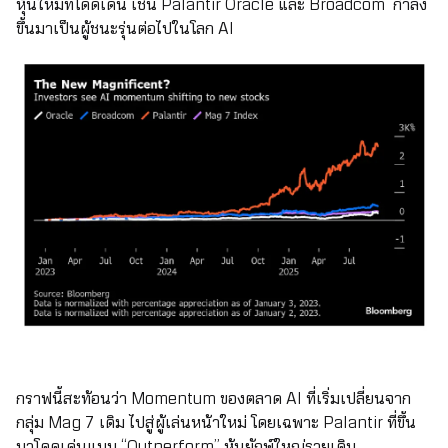
หุ้นใหม่ที่โดดเด่น เช่น Palantir Oracle และ Broadcom กำลัง
ขึ้นมาเป็นผู้ชนะรุ่นต่อไปในโลก AI
กราฟนี้สะท้อนว่า Momentum ของตลาด AI ที่เริ่มเปลี่ยนจาก
กลุ่ม Mag 7 เดิม ไปสู่ผู้เล่นหน้าใหม่ โดยเฉพาะ Palantir ที่ขึ้น
มาโดดเด่นแบบ “Outperform” หุ้นยักษ์ใหญ่รายเดิม