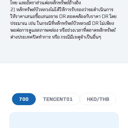
476.00
4.27
4.33
4.38
4.44
4.49
4.5
ไทย และอัตราส่วนต่อหลักทรัพย์อ้างอิง
2) หลักทรัพย์บัวหลวงไม่ได้ให้การรับรองว่าจะดำเนินการ
477.00
4.28
4.34
4.39
4.45
4.50
4.5
ให้ราคาเสนอซื้อเสนอขาย DR สอดคล้องกับราคา DR โดย
ประมาณ เช่น ในกรณีที่หลักทรัพย์บัวหลวงมี DR ไม่เพียง
478.00
4.29
4.35
4.40
4.45
4.51
4.5
พอต่อการดูแลสภาพคล่อง หรือช่วงเวลาที่ตลาดหลักทรัพย์
ต่างประเทศปิดทำการ หรือ กรณีมีเหตุจำเป็นอื่นๆ
479.00
4.30
4.36
4.41
4.46
4.52
4.5
480.00
4.31
4.36
4.42
4.47
4.53
4.5
481.00
4.32
4.37
4.43
4.48
4.54
4.5
482.00
4.33
4.38
4.44
4.49
4.55
4.6
483.00
4.34
4.39
4.45
4.50
4.56
4.6
484.00
4.35
4.40
4.46
4.51
4.57
4.6
700
TENCENT01
HKD/THB
485.00
4.35
4.41
4.46
4.52
4.57
4.6
486.00
4.36
4.42
4.47
4.53
4.58
4.6