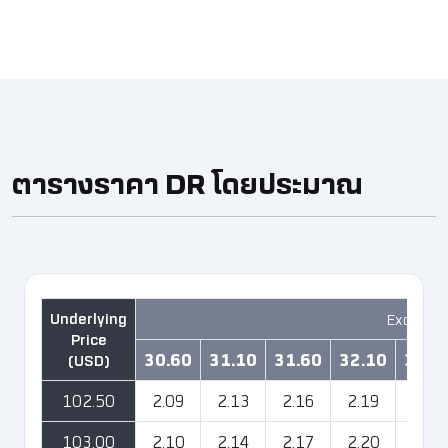
ตารางราคา DR โดยประมาณ ​
Exchang
30.60
31.10
31.60
32.10
32.6
102.50
2.09
2.13
2.16
2.19
2.23
103.00
2.10
2.14
2.17
2.20
2.24