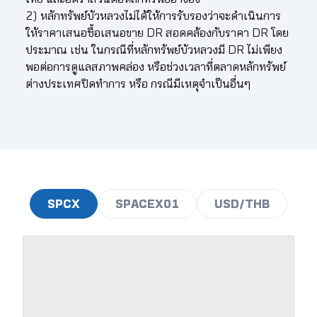
2) หลักทรัพย์บัวหลวงไม่ได้ให้การรับรองว่าจะดำเนินการ
109.00
2.22
2.26
2.30
2.33
2.37
ให้ราคาเสนอซื้อเสนอขาย DR สอดคล้องกับราคา DR โดย
ประมาณ เช่น ในกรณีที่หลักทรัพย์บัวหลวงมี DR ไม่เพียง
109.50
2.23
2.27
2.31
2.34
2.38
พอต่อการดูแลสภาพคล่อง หรือช่วงเวลาที่ตลาดหลักทรัพย์
ต่างประเทศปิดทำการ หรือ กรณีมีเหตุจำเป็นอื่นๆ
110.00
2.24
2.28
2.32
2.35
2.39
110.50
2.25
2.29
2.33
2.37
2.40
111.00
2.26
2.30
2.34
2.38
2.41
111.50
2.28
2.31
2.35
2.39
2.42
112.00
2.29
2.32
2.36
2.40
2.43
SPCX
SPACEX01
USD/THB
112.50
2.30
2.33
2.37
2.41
2.45
113.00
2.31
2.34
2.38
2.42
2.46
113.50
2.32
2.35
2.39
2.43
2.47