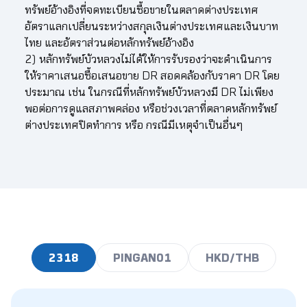
ทรัพย์อ้างอิงที่จดทะเบียนซื้อขายในตลาดต่างประเทศ
56.60
5.08
5.15
5.21
5.27
5.34
5.4
อัตราแลกเปลี่ยนระหว่างสกุลเงินต่างประเทศและเงินบาท
56.70
5.09
5.16
5.22
5.28
5.35
5.4
ไทย และอัตราส่วนต่อหลักทรัพย์อ้างอิง
2) หลักทรัพย์บัวหลวงไม่ได้ให้การรับรองว่าจะดำเนินการ
56.80
5.10
5.16
5.23
5.29
5.36
5.4
ให้ราคาเสนอซื้อเสนอขาย DR สอดคล้องกับราคา DR โดย
ประมาณ เช่น ในกรณีที่หลักทรัพย์บัวหลวงมี DR ไม่เพียง
56.90
5.11
5.17
5.24
5.30
5.37
5.4
พอต่อการดูแลสภาพคล่อง หรือช่วงเวลาที่ตลาดหลักทรัพย์
ต่างประเทศปิดทำการ หรือ กรณีมีเหตุจำเป็นอื่นๆ
57.00
5.12
5.18
5.25
5.31
5.38
5.4
57.10
5.13
5.19
5.26
5.32
5.39
5.4
57.20
5.14
5.20
5.27
5.33
5.40
5.4
57.30
5.14
5.21
5.27
5.34
5.40
5.4
57.40
5.15
5.22
5.28
5.35
5.41
5.4
2318
PINGAN01
HKD/THB
57.50
5.16
5.23
5.29
5.36
5.42
5.4
57.60
5.17
5.24
5.30
5.37
5.43
5.5