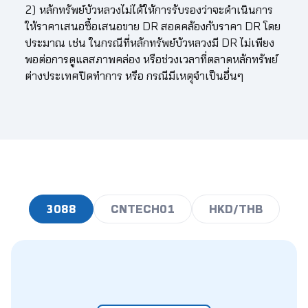
2) หลักทรัพย์บัวหลวงไม่ได้ให้การรับรองว่าจะดำเนินการ
6.10
24.10
24.40
24.71
25.01
25.32
ให้ราคาเสนอซื้อเสนอขาย DR สอดคล้องกับราคา DR โดย
ประมาณ เช่น ในกรณีที่หลักทรัพย์บัวหลวงมี DR ไม่เพียง
6.15
24.29
24.60
24.91
25.22
25.52
พอต่อการดูแลสภาพคล่อง หรือช่วงเวลาที่ตลาดหลักทรัพย์
ต่างประเทศปิดทำการ หรือ กรณีมีเหตุจำเป็นอื่นๆ
6.20
24.49
24.80
25.11
25.42
25.73
6.25
24.69
25.00
25.31
25.63
25.94
6.30
24.89
25.20
25.52
25.83
26.15
6.35
25.08
25.40
25.72
26.04
26.35
6.40
25.28
25.60
25.92
26.24
26.56
3088
CNTECH01
HKD/THB
6.45
25.48
25.80
26.12
26.45
26.77
6.50
25.68
26.00
26.33
26.65
26.98
6.55
25.87
26.20
26.53
26.86
27.18
6.60
26.07
26.40
26.73
27.06
27.39