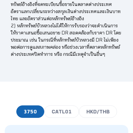
ทรัพย์อ้างอิงที่จดทะเบียนซื้อขายในตลาดต่างประเทศ
625.00
5.61
5.68
5.75
5.82
5.90
5.9
อัตราแลกเปลี่ยนระหว่างสกุลเงินต่างประเทศและเงินบาท
627.00
5.63
5.70
5.77
5.84
5.91
5.9
ไทย และอัตราส่วนต่อหลักทรัพย์อ้างอิง
2) หลักทรัพย์บัวหลวงไม่ได้ให้การรับรองว่าจะดำเนินการ
629.00
5.65
5.72
5.79
5.86
5.93
6.0
ให้ราคาเสนอซื้อเสนอขาย DR สอดคล้องกับราคา DR โดย
ประมาณ เช่น ในกรณีที่หลักทรัพย์บัวหลวงมี DR ไม่เพียง
631.00
5.67
5.74
5.81
5.88
5.95
6.0
พอต่อการดูแลสภาพคล่อง หรือช่วงเวลาที่ตลาดหลักทรัพย์
ต่างประเทศปิดทำการ หรือ กรณีมีเหตุจำเป็นอื่นๆ
633.00
5.68
5.76
5.83
5.90
5.97
6.0
635.00
5.70
5.77
5.85
5.92
5.99
6.0
637.00
5.72
5.79
5.86
5.94
6.01
6.0
639.00
5.74
5.81
5.88
5.95
6.03
6.1
641.00
5.75
5.83
5.90
5.97
6.05
6.1
3750
CATL01
HKD/THB
643.00
5.77
5.85
5.92
5.99
6.07
6.1
645.00
5.79
5.86
5.94
6.01
6.08
6.1